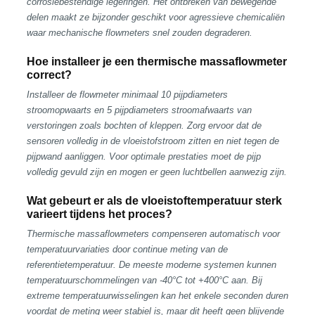
corrosiebestendige legeringen. Het ontbreken van bewegende
delen maakt ze bijzonder geschikt voor agressieve chemicaliën
waar mechanische flowmeters snel zouden degraderen.
Hoe installeer je een thermische massaflowmeter
correct?
Installeer de flowmeter minimaal 10 pijpdiameters
stroomopwaarts en 5 pijpdiameters stroomafwaarts van
verstoringen zoals bochten of kleppen. Zorg ervoor dat de
sensoren volledig in de vloeistofstroom zitten en niet tegen de
pijpwand aanliggen. Voor optimale prestaties moet de pijp
volledig gevuld zijn en mogen er geen luchtbellen aanwezig zijn.
Wat gebeurt er als de vloeistoftemperatuur sterk
varieert tijdens het proces?
Thermische massaflowmeters compenseren automatisch voor
temperatuurvariaties door continue meting van de
referentietemperatuur. De meeste moderne systemen kunnen
temperatuurschommelingen van -40°C tot +400°C aan. Bij
extreme temperatuurwisselingen kan het enkele seconden duren
voordat de meting weer stabiel is, maar dit heeft geen blijvende