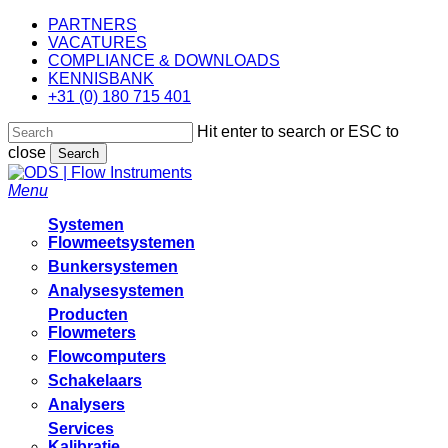
Skip
PARTNERS
to
VACATURES
main
COMPLIANCE & DOWNLOADS
content
KENNISBANK
+31 (0) 180 715 401
Hit enter to search or ESC to
close
Search
Close
Search
Menu
Systemen
Flowmeetsystemen
Bunkersystemen
Analysesystemen
Producten
Flowmeters
Flowcomputers
Schakelaars
Analysers
Services
Kalibratie